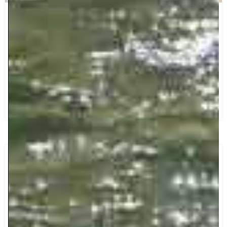
EURECA! Un nuovo modo di abitare il
Parco.
Ricerca scientifica e comunicazione d’autore nel Parco
Nazionale del Pollino. Con EURECA! la tutela
dell’ambiente
LEGGI TUTTO »