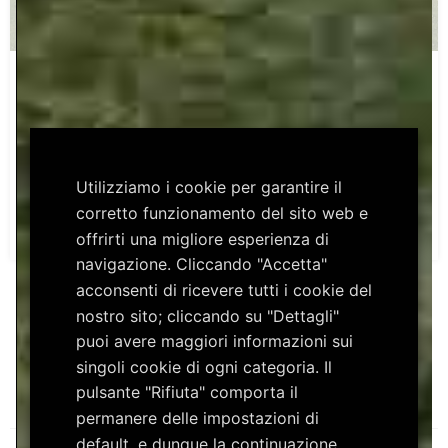
Monumenti Aperti 2025. Dove tutto è
possibile.
Per la prima volta a Latronico “Monumenti Aperti” Un
viaggio tra arte, memoria e territorio
Utilizziamo i cookie per garantire il
corretto funzionamento del sito web e
LEGGI TUTTO »
offrirti una migliore esperienza di
navigazione. Cliccando "Accetta"
acconsenti di ricevere tutti i cookie del
nostro sito; cliccando su "Dettagli"
SCOPRI DI PIÙ
puoi avere maggiori informazioni sui
singoli cookie di ogni categoria. Il
pulsante "Rifiuta" comporta il
permanere delle impostazioni di
default, e dunque la continuazione