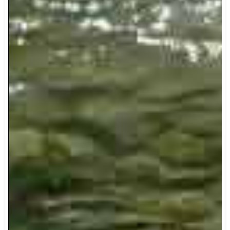
Chi legge cammina.
Esistono tante metafore della lettura; una ci è
particolarmente cara: la lettura è cammino,
attraversamento
LEGGI TUTTO »