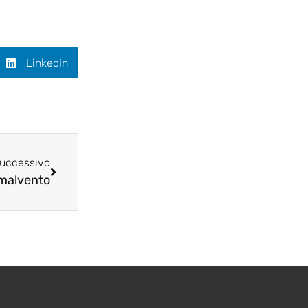
LinkedIn
uccessivo
 malvento