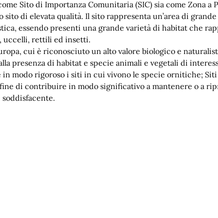
a come Sito di Importanza Comunitaria (SIC) sia come Zona a 
 sito di elevata qualità. Il sito rappresenta un’area di grande
stica, essendo presenti una grande varietà di habitat che r
celli, rettili ed insetti.
uropa, cui è riconosciuto un alto valore biologico e naturalist
alla presenza di habitat e specie animali e vegetali di intere
e in modo rigoroso i siti in cui vivono le specie ornitiche; Sit
al fine di contribuire in modo significativo a mantenere o a ri
e soddisfacente.