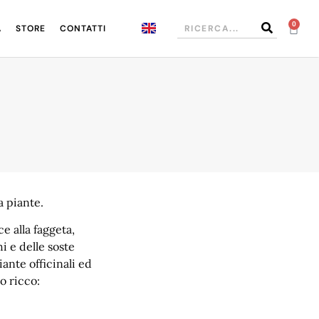
0
A
STORE
CONTATTI
a piante.
ce alla faggeta,
hi e delle soste
iante officinali ed
to ricco: