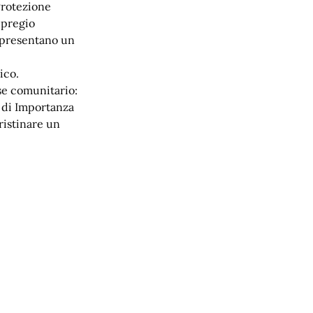
Protezione
 pregio
appresentano un
ico.
sse comunitario:
i di Importanza
pristinare un