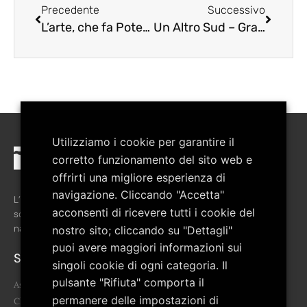
Precedente
Successivo
L’arte, che fa Potenza – Exibart.com
Un Altro Sud – Grandi nomi in Basilicata per le prime mosse del progetto ArtePollino – Exibart.com
Utilizziamo i cookie per garantire il
corretto funzionamento del sito web e
offrirti una migliore esperienza di
navigazione. Cliccando "Accetta"
L’associazione è stata costituita nel febbraio del 2008 allo
acconsenti di ricevere tutti i cookie del
scopo di favorire la crescita culturale del territorio del Parco
nazionale del Pollino.
nostro sito; cliccando su "Dettagli"
puoi avere maggiori informazioni sui
Sitemap
singoli cookie di ogni categoria. Il
pulsante "Rifiuta" comporta il
Associazione
permanere delle impostazioni di
Chi siamo