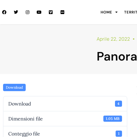
HOME
TERRI
Aprile 22, 2022
Panor
Download
Download
4
Dimensioni file
1.05 MB
Conteggio file
1