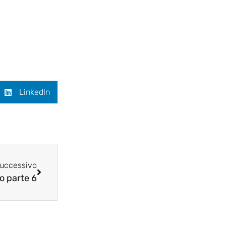
LinkedIn
uccessivo
no parte 6