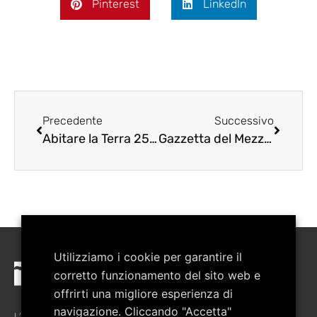
Pinterest
LinkedIn
Precedente
Successivo
Abitare la Terra 25 – Artepollino
Gazzetta del Mezzogiorno – La giostra dell’arte gira in Basilicata
Utilizziamo i cookie per garantire il
corretto funzionamento del sito web e
offrirti una migliore esperienza di
navigazione. Cliccando "Accetta"
L’associazione è stata costituita nel febbraio del 2008 allo