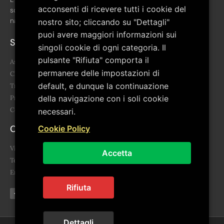
acconsenti di ricevere tutti i cookie del
scopo di favorire la crescita culturale del territorio del Parco
nazionale del Pollino.
nostro sito; cliccando su "Dettagli"
puoi avere maggiori informazioni sui
Sitemap
singoli cookie di ogni categoria. Il
pulsante "Rifiuta" comporta il
Associazione
permanere delle impostazioni di
Chi siamo
default, e dunque la continuazione
Trasparenza
della navigazione con i soli cookie
Progetti
Contatti
necessari.
Contatti
Cookie Policy
Via Giovanni Falcone, 3 85043 Latronico (PZ)
Accetta
Telefono: 0973.859455 - 340 678 6865
Email: segreteria@artepollino.it - info@artepollino.it
Rifiuta
Dettagli