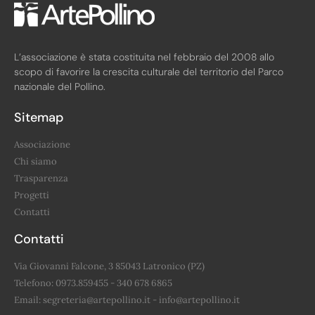
L’associazione è stata costituita nel febbraio del 2008 allo
scopo di favorire la crescita culturale del territorio del Parco
nazionale del Pollino.
Sitemap
Associazione
Chi siamo
Trasparenza
Progetti
Contatti
Contatti
Via Giovanni Falcone, 3 85043 Latronico (PZ)
Telefono: 0973.859455 - 340 678 6865
Email: segreteria@artepollino.it - info@artepollino.it