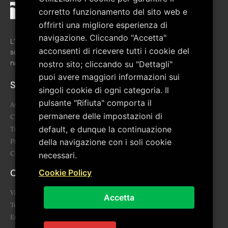
corretto funzionamento del sito web e
offrirti una migliore esperienza di
navigazione. Cliccando "Accetta"
L’associazione è stata costituita nel febbraio del 2008 allo
acconsenti di ricevere tutti i cookie del
scopo di favorire la crescita culturale del territorio del Parco
nazionale del Pollino.
nostro sito; cliccando su "Dettagli"
puoi avere maggiori informazioni sui
Sitemap
singoli cookie di ogni categoria. Il
pulsante "Rifiuta" comporta il
Associazione
permanere delle impostazioni di
Chi siamo
default, e dunque la continuazione
Trasparenza
della navigazione con i soli cookie
Progetti
Contatti
necessari.
Contatti
Cookie Policy
Via Giovanni Falcone, 3 85043 Latronico (PZ)
Accetta
Telefono: 0973.859455 - 340 678 6865
Email: segreteria@artepollino.it - info@artepollino.it