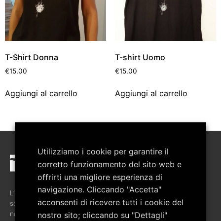
T-Shirt Donna
T-shirt Uomo
€
15.00
€
15.00
Aggiungi al carrello
Aggiungi al carrello
Utilizziamo i cookie per garantire il
corretto funzionamento del sito web e
offrirti una migliore esperienza di
navigazione. Cliccando "Accetta"
L’associazione è stata costituita nel febbraio del 2008 allo
acconsenti di ricevere tutti i cookie del
scopo di favorire la crescita culturale del territorio del Parco
nazionale del Pollino.
nostro sito; cliccando su "Dettagli"