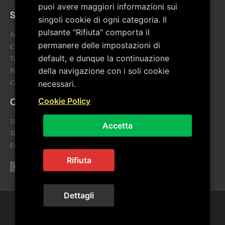
puoi avere maggiori informazioni sui
Sitemap
singoli cookie di ogni categoria. Il
pulsante "Rifiuta" comporta il
Associazione
permanere delle impostazioni di
Chi siamo
default, e dunque la continuazione
Trasparenza
della navigazione con i soli cookie
Progetti
Contatti
necessari.
Contatti
Cookie Policy
Via Giovanni Falcone, 3 85043 Latronico (PZ)
Accetta
Telefono: 0973.859455 - 340 678 6865
Email: segreteria@artepollino.it - info@artepollino.it
Rifiuta
Dettagli
© 2024 ArtePollino. Tutti i diritti riservati | Powered by
Euwebsolutions