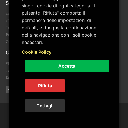
Sitemap
singoli cookie di ogni categoria. Il
pulsante "Rifiuta" comporta il
Associazione
permanere delle impostazioni di
Chi siamo
default, e dunque la continuazione
Trasparenza
della navigazione con i soli cookie
Progetti
Contatti
necessari.
Contatti
Cookie Policy
Via Giovanni Falcone, 3 85043 Latronico (PZ)
Accetta
Telefono: 0973.859455 - 340 678 6865
Email: segreteria@artepollino.it - info@artepollino.it
Rifiuta
Dettagli
© 2024 ArtePollino. Tutti i diritti riservati | Powered by
Euwebsolutions
Privacy Policy
|
Cookie Policy