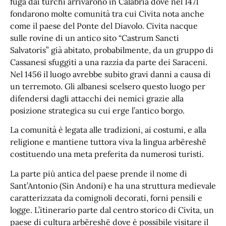
fuga dai turchi arrivarono in Calabria dove nel 1471
fondarono molte comunità tra cui Civita nota anche
come il paese del Ponte del Diavolo. Civita nacque
sulle rovine di un antico sito “Castrum Sancti
Salvatoris” già abitato, probabilmente, da un gruppo di
Cassanesi sfuggiti a una razzia da parte dei Saraceni.
Nel 1456 il luogo avrebbe subito gravi danni a causa di
un terremoto. Gli albanesi scelsero questo luogo per
difendersi dagli attacchi dei nemici grazie alla
posizione strategica su cui erge l’antico borgo.
La comunità è legata alle tradizioni, ai costumi, e alla
religione e mantiene tuttora viva la lingua arbëreshë
costituendo una meta preferita da numerosi turisti.
La parte più antica del paese prende il nome di
Sant’Antonio (Sin Andoni) e ha una struttura medievale
caratterizzata da comignoli decorati, forni pensili e
logge. L’itinerario parte dal centro storico di Civita, un
paese di cultura arbëreshë dove è possibile visitare il