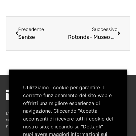
Precedente
Successivo
Senise
Rotonda- Museo Naturalistico del Pollino
Utilizziamo i cookie per garantire il
corretto funzionamento del sito web e
offrirti una migliore esperienza di
navigazione. Cliccando "Accetta"
L’associazione è stata costituita nel febbraio del 2008 allo
acconsenti di ricevere tutti i cookie del
scopo di favorire la crescita culturale del territorio del Parco
nazionale del Pollino.
nostro sito; cliccando su "Dettagli"
puoi avere maggiori informazioni sui