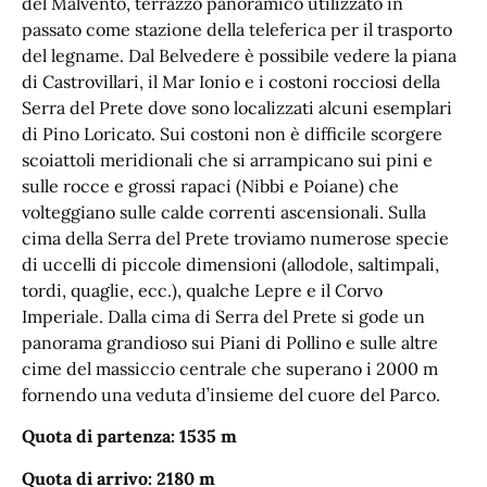
del Malvento, terrazzo panoramico utilizzato in
passato come stazione della teleferica per il trasporto
del legname. Dal Belvedere è possibile vedere la piana
di Castrovillari, il Mar Ionio e i costoni rocciosi della
Serra del Prete dove sono localizzati alcuni esemplari
di Pino Loricato. Sui costoni non è difficile scorgere
scoiattoli meridionali che si arrampicano sui pini e
sulle rocce e grossi rapaci (Nibbi e Poiane) che
volteggiano sulle calde correnti ascensionali. Sulla
cima della Serra del Prete troviamo numerose specie
di uccelli di piccole dimensioni (allodole, saltimpali,
tordi, quaglie, ecc.), qualche Lepre e il Corvo
Imperiale. Dalla cima di Serra del Prete si gode un
panorama grandioso sui Piani di Pollino e sulle altre
cime del massiccio centrale che superano i 2000 m
fornendo una veduta d’insieme del cuore del Parco.
Quota di partenza: 1535 m
Quota di arrivo: 2180 m