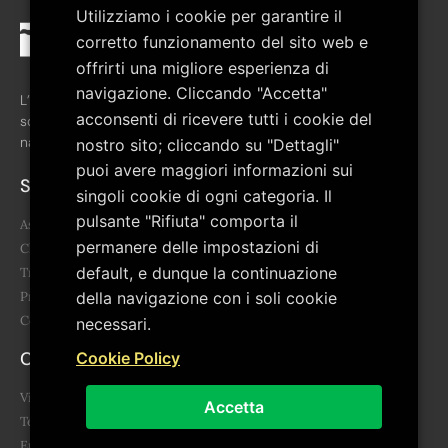
Utilizziamo i cookie per garantire il
corretto funzionamento del sito web e
offrirti una migliore esperienza di
navigazione. Cliccando "Accetta"
L’associazione è stata costituita nel febbraio del 2008 allo
acconsenti di ricevere tutti i cookie del
scopo di favorire la crescita culturale del territorio del Parco
nazionale del Pollino.
nostro sito; cliccando su "Dettagli"
puoi avere maggiori informazioni sui
Sitemap
singoli cookie di ogni categoria. Il
pulsante "Rifiuta" comporta il
Associazione
permanere delle impostazioni di
Chi siamo
default, e dunque la continuazione
Trasparenza
della navigazione con i soli cookie
Progetti
Contatti
necessari.
Contatti
Cookie Policy
Via Giovanni Falcone, 3 85043 Latronico (PZ)
Accetta
Telefono: 0973.859455 - 340 678 6865
Email: segreteria@artepollino.it - info@artepollino.it