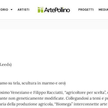
TORIO
ARTISTI
PROGETTI
MEDI
 Leeds)
19
camo su tela, scultura in marmo e oro)
simo Veneziano e Filippo Racciatti, “agricoltore per scelta”,
iante non geneticamente modificate. Collegandosi a temi e pr
itaria della produzione agricola, “Biomega” interconnette a