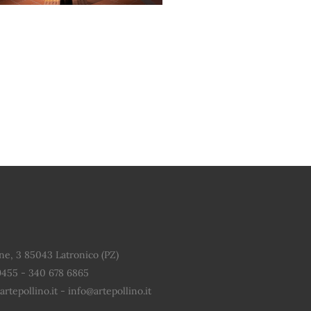
ne, 3 85043 Latronico (PZ)
9455 - 340 678 6865
rtepollino.it - info@artepollino.it