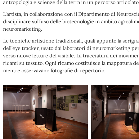
antropologia e scienze della terra in un percorso articolato
L’artista, in collaborazione con il Dipartimento di Neurosci
disciplinare sull’uso delle biotecnologie in ambito agroalim
neuromarketing.
Le tecniche artistiche tradizionali, quali appunto la serigraf
dell’eye tracker, usato dai laboratori di neuromarketing p
verso nuove letture del visibile. La tracciatura dei movimen
ricami su tessuto. Ogni ricamo costituisce la mappatura dei p
mentre osservavano fotografie di repertorio.