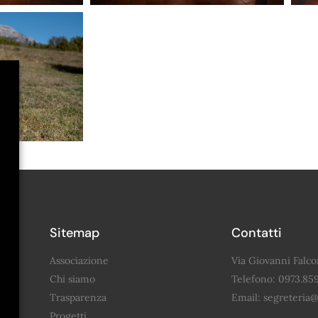
Sitemap
Contatti
Associazione
Via Giovanni Falco
Chi siamo
Telefono: 0973.85
Trasparenza
Email: segreteria@a
Progetti