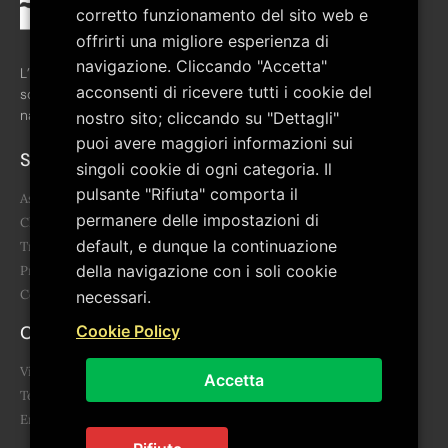
corretto funzionamento del sito web e
offrirti una migliore esperienza di
navigazione. Cliccando "Accetta"
L’associazione è stata costituita nel febbraio del 2008 allo
acconsenti di ricevere tutti i cookie del
scopo di favorire la crescita culturale del territorio del Parco
nazionale del Pollino.
nostro sito; cliccando su "Dettagli"
puoi avere maggiori informazioni sui
Sitemap
singoli cookie di ogni categoria. Il
pulsante "Rifiuta" comporta il
Associazione
permanere delle impostazioni di
Chi siamo
default, e dunque la continuazione
Trasparenza
della navigazione con i soli cookie
Progetti
Contatti
necessari.
Contatti
Cookie Policy
Via Giovanni Falcone, 3 85043 Latronico (PZ)
Accetta
Telefono: 0973.859455 - 340 678 6865
Email: segreteria@artepollino.it - info@artepollino.it